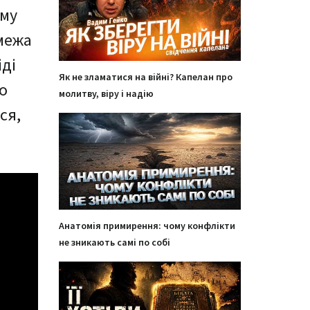
ому
 межа
іді
Як не зламатися на війні? Капелан про
о
молитву, віру і надію
ся,
Анатомія примирення: чому конфлікти
не зникають самі по собі