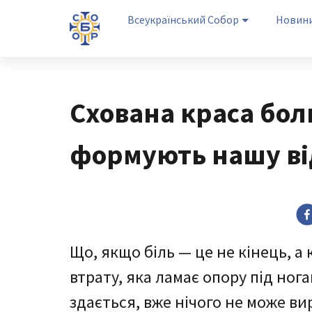
Всеукраїнський Собор
Новин
Схована краса бол
формують нашу ві
Що, якщо біль — це не кінець, а
втрату, яка ламає опору під нога
здається, вже нічого не може ви