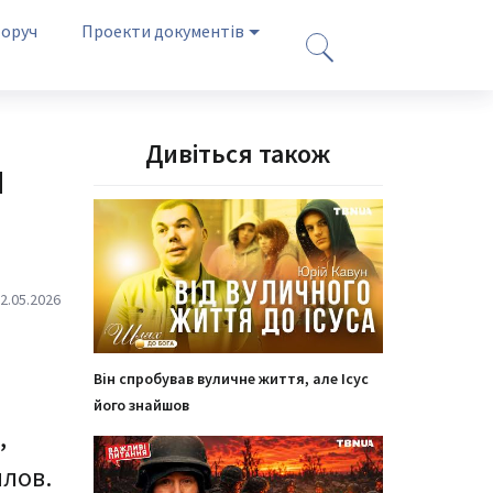
оруч
Проекти документів
Дивіться також
и
2.05.2026
Він спробував вуличне життя, але Ісус
його знайшов
,
илов.