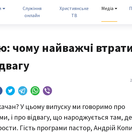
и
Служіння
Християнське
Медіа
П
онлайн
ТВ
ю: чому найважчі втрат
двагу
2
 качан? У цьому випуску ми говоримо про
ми, і про відвагу, що народжується там, де
рости. Гість програми пастор, Андрій Коп