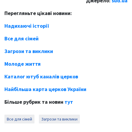
Джерело:
sud.ua
Перегляньте цікаві новини:
Надихаючі історії
Все для сімей
Загрози та виклики
Молоде життя
Каталог ютуб каналів церков
Найбільша карта церков України
Більше рубрик та новин
тут
Все для сімей
Загрози та виклики