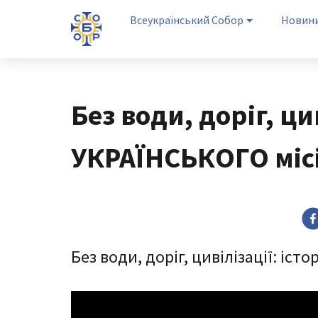
Всеукраїнський Собор
Новин
Без води, доріг, цив
УКРАЇНСЬКОГО міс
Без води, доріг, цивілізації: іс