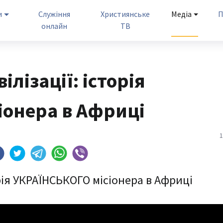
и
Служіння
Християнське
Медіа
П
онлайн
ТВ
ілізації: історія
іонера в Африці
1
торія УКРАЇНСЬКОГО місіонера в Африці