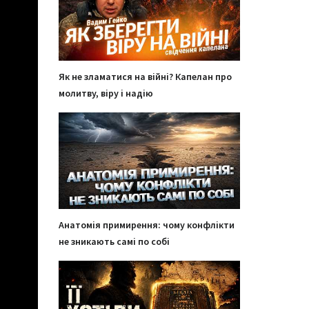
Як не зламатися на війні? Капелан про
молитву, віру і надію
Анатомія примирення: чому конфлікти
не зникають самі по собі