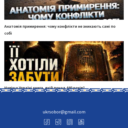
Анатомія примирення: чому конфлікти не зникають самі по
собі
Навіщо Україні книга, якій понад 440 років?
ukrsobor@gmail.com