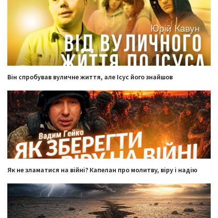
Він спробував вуличне життя, але Ісус його знайшов
Як не зламатися на війні? Капелан про молитву, віру і надію