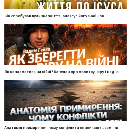
Він спробував вуличне життя, але Ісус його знайшов
Як не зламатися на війні? Капелан про молитву, віру і надію
Анатомія примирення: чому конфлікти не зникають самі по