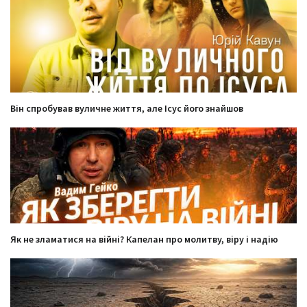
Він спробував вуличне життя, але Ісус його знайшов
Як не зламатися на війні? Капелан про молитву, віру і надію