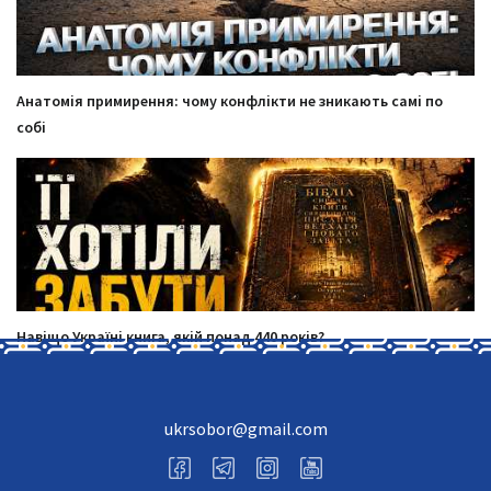
Анатомія примирення: чому конфлікти не зникають самі по
собі
Навіщо Україні книга, якій понад 440 років?
ukrsobor@gmail.com