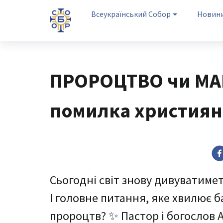
Всеукраїнський Собор
Новин
ПРОРОЦТВО чи МА
помилка християн
Сьогодні світ знову дивуватиметь
І головне питання, яке хвилює б
пророцтв? ✨ Пастор і богослов 