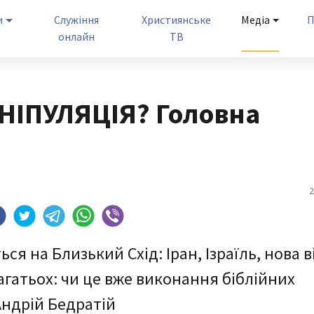
и
Служіння
Християнське
Медіа
П
онлайн
ТВ
НІПУЛЯЦІЯ? Головна
2
ся на Близький Схід: Іран, Ізраїль, нова в
агатьох: чи це вже виконання біблійних
Андрій Бедратій