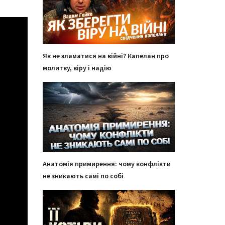
Як не зламатися на війні? Капелан про
молитву, віру і надію
Анатомія примирення: чому конфлікти
не зникають самі по собі