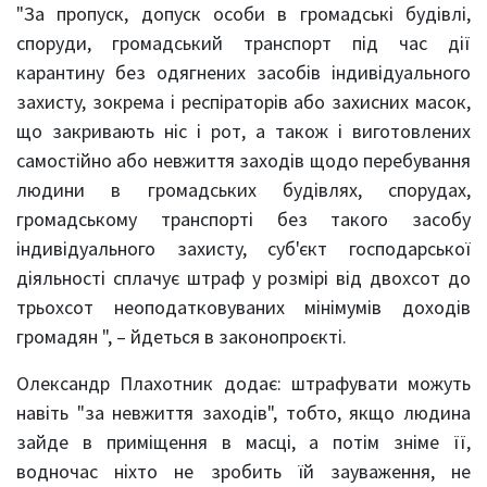
"За пропуск, допуск особи в громадські будівлі,
споруди, громадський транспорт під час дії
карантину без одягнених засобів індивідуального
захисту, зокрема і респіраторів або захисних масок,
що закривають ніс і рот, а також і виготовлених
самостійно або невжиття заходів щодо перебування
людини в громадських будівлях, спорудах,
громадському транспорті без такого засобу
індивідуального захисту, суб'єкт господарської
діяльності сплачує штраф у розмірі від двохсот до
трьохсот неоподатковуваних мінімумів доходів
громадян ", – йдеться в законопроєкті.
Олександр Плахотник додає: штрафувати можуть
навіть "за невжиття заходів", тобто, якщо людина
зайде в приміщення в масці, а потім зніме її,
водночас ніхто не зробить їй зауваження, не