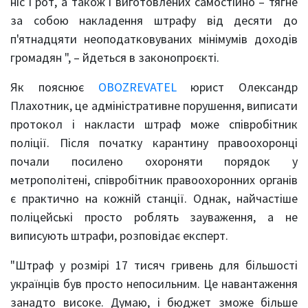
ніс і рот, а також і виготовлених самостійно – тягне
за собою накладення штрафу від десяти до
п'ятнадцяти неоподатковуваних мінімумів доходів
громадян ", – йдеться в законопроєкті.
Як пояснює
OBOZREVATEL
юрист Олександр
Плахотник, це адміністративне порушення, виписати
протокол і накласти штраф може співробітник
поліції. Після початку карантину правоохоронці
почали посилено охороняти порядок у
метрополітені, співробітник правоохоронних органів
є практично на кожній станції. Однак, найчастіше
поліцейські просто роблять зауваження, а не
виписують штрафи, розповідає експерт.
"Штраф у розмірі 17 тисяч гривень для більшості
українців був просто непосильним. Це навантаження
занадто високе. Думаю, і бюджет зможе більше