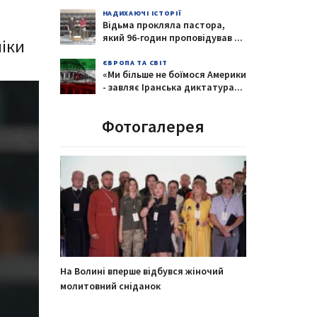
НАДИХАЮЧІ ІСТОРІЇ
Відьма прокляла пастора,
який 96-годин проповідував
...
міки
ЄВРОПА ТА СВІТ
«Ми більше не боїмося Америки
- завляє Іранська диктатура
...
Фотогалерея
На Волині вперше відбувся жіночий
молитовний сніданок