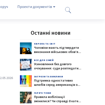
оруч
Проекти документів
Останні новини
ЄВРОПА ТА СВІТ
Чоловіки мають підтвердити
виконання військових обов’я
...
ВСЕ ДЛЯ СІМЕЙ
Усиновлення без довгого
очікування: суди розглядати
...
ЗАГРОЗИ ТА ВИКЛИКИ
2.05.2026
Підтримка одностатевих
шлюбів серед американців о
...
ГАРЯЧІ ТЕМИ
Правила мобілізації
змінилися? Чи справді 8 кате
...