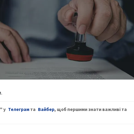
.
" у
Телеграм
та
Вайбер
, щ
об першими знати важливі та