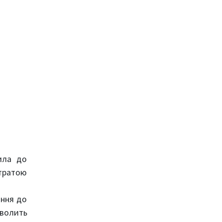
ила до
втратою
ання до
зволить