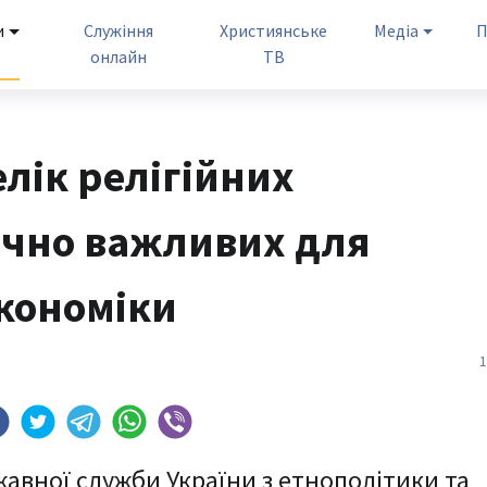
и
Служіння
Християнське
Медіа
П
онлайн
ТВ
лік релігійних
ично важливих для
кономіки
1
жавної служби України з етнополітики та