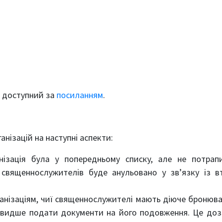
х доступний за
посиланням
.
анізацій на наступні аспекти:
ізація була у попередньому списку, але не потрап
 священнослужителів буде анульовано у зв’язку із 
анізаціям, чиї священнослужителі мають діюче бронюв
йшвидше подати документи на його подовження. Це до