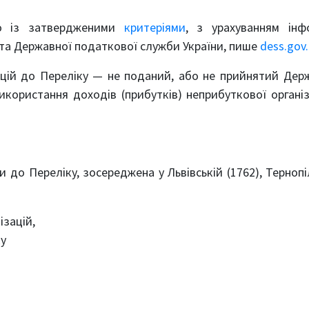
но із затвердженими
критеріями
, з урахуванням інф
и та Державної податкової служби України, пише
dess.gov.
цій до Переліку — не поданий, або не прийнятий Де
ористання доходів (прибутків) неприбуткової організ
и до Переліку, зосереджена у Львівській (1762), Тернопі
ізацій,
ку