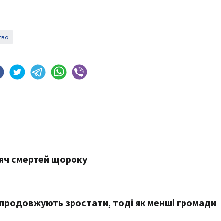
тво
сяч смертей щороку
 продовжують зростати, тоді як менші громади