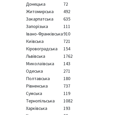
Донецька
72
Житомирська
492
Закарпатська
635
Запорізька
111
Івано-Франківська
910
Київська
721
Кіровоградська
154
Львівська
1762
Миколаївська
143
Одеська
271
Полтавська
180
Рівненська
737
Сумська
119
Тернопільська
1082
Харківська
193