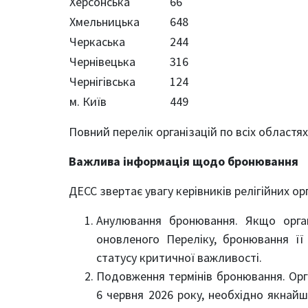
Херсонська
66
Хмельницька
648
Черкаська
244
Чернівецька
316
Чернігівська
124
м. Київ
449
Повний перелік організацій по всіх областя
Важлива інформація щодо бронювання
ДЕСС звертає увагу керівників релігійних орг
Анулювання бронювання. Якщо орган
оновленого Переліку, бронювання її
статусу критичної важливості.
Подовження термінів бронювання. Орг
6 червня 2026 року, необхідно якна