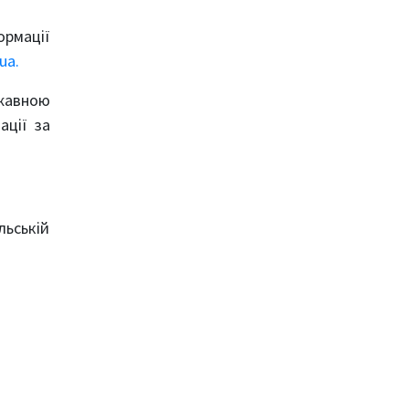
ормації
ua.
ржавною
ації за
льській