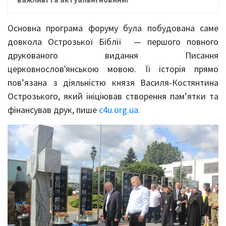
Основна програма форуму була побудована саме
довкола Острозької Біблії — першого повного
друкованого видання Писання
церковнослов'янською мовою. Її історія прямо
пов’язана з діяльністю князя Василя-Костянтина
Острозького, який ініціював створення пам’ятки та
фінансував друк, пише
c4u.org.ua.