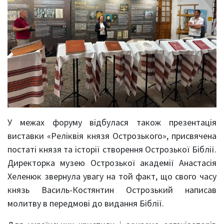
У межах форуму відбулася також презентація
виставки «Реліквія князя Острозького», присвячена
постаті князя та історії створення Острозької Біблії.
Директорка музею Острозької академії Анастасія
Хеленюк звернула увагу на той факт, що свого часу
князь Василь-Костянтин Острозький написав
молитву в передмові до видання Біблії.