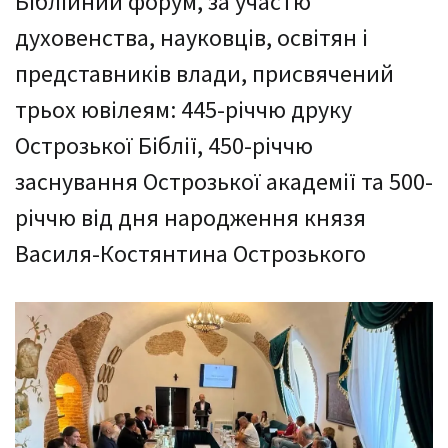
Біблійний форум, за участю
духовенства, науковців, освітян і
представників влади, присвячений
трьох ювілеям: 445-річчю друку
Острозької Біблії, 450-річчю
заснування Острозької академії та 500-
річчю від дня народження князя
Василя-Костянтина Острозького