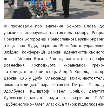
Із промовами про значення Божого Слова до
учасників звернулися настоятель собору Різдва
Пресвятої Богородиці Православної церкви України
отець Іван Дуда, керівник Релігійного управління
Західної конференції Церкви адвентистів сьомого
дня в Україні Василь Чопик, настоятель парафії
Вознесіння Господнього Української греко-
католицької церкви отець Андрій Коваль, пастор
Церкви ЄХБ у Дубні Олександр Пахай, настоятель
римо-католицької парафії святих Петра і Павла у
Здолбунові Кшиштоф Павел Орліцкі, депутат
Дубенської міської ради та керівник ПрАТ
«Дубномолоко» Олег Власюк, а також підполковник