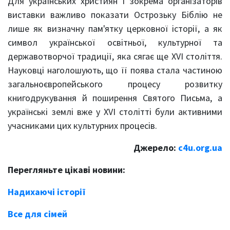
Для українських християн і зокрема організаторів
виставки важливо показати Острозьку Біблію не
лише як визначну пам'ятку церковної історії, а як
символ української освітньої, культурної та
державотворчої традиції, яка сягає ще XVI століття.
Науковці наголошують, що її поява стала частиною
загальноєвропейського процесу розвитку
книгодрукування й поширення Святого Письма, а
українські землі вже у XVI столітті були активними
учасниками цих культурних процесів.
Джерело:
c4u.org.ua
Перегляньте цікаві новини:
Надихаючі історії
Все для сімей