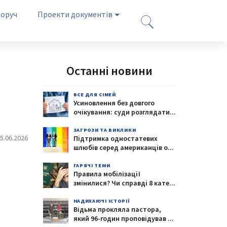
оруч
Проекти документів
Останні новини
ВСЕ ДЛЯ СІМЕЙ
Усиновлення без довгого
очікування: суди розглядати
...
ЗАГРОЗИ ТА ВИКЛИКИ
5.06.2026
Підтримка одностатевих
шлюбів серед американців о
...
ГАРЯЧІ ТЕМИ
Правила мобілізації
змінилися? Чи справді 8 кате
...
НАДИХАЮЧІ ІСТОРІЇ
Відьма прокляла пастора,
який 96-годин проповідував
...