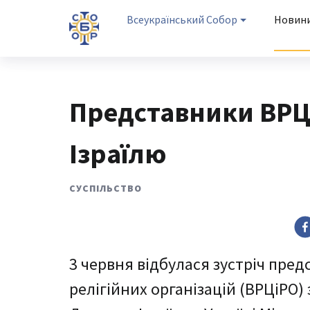
Всеукраїнський Собор
Новин
Представники ВРЦі
Ізраїлю
СУСПІЛЬСТВО
3 червня відбулася зустріч пред
релігійних організацій (ВРЦіРО