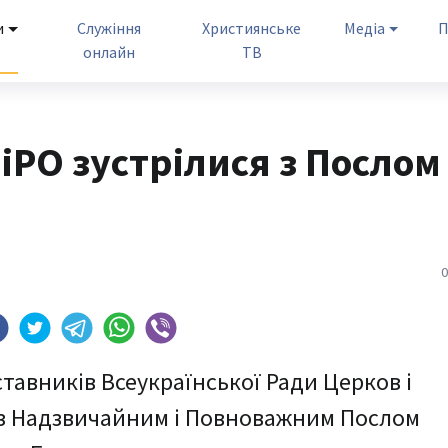
и
Служіння
Християнське
Медіа
П
онлайн
ТВ
РО зустрілися з Послом
0
ставників Всеукраїнської Ради Церков і
) з Надзвичайним і Повноважним Послом