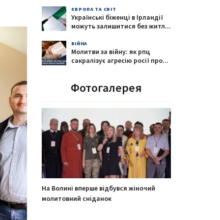
ЄВРОПА ТА СВІТ
Українські біженці в Ірландії
можуть залишитися без житл
...
ВІЙНА
Молитви за війну: як рпц
сакралізує агресію росії про
...
Фотогалерея
На Волині вперше відбувся жіночий
молитовний сніданок