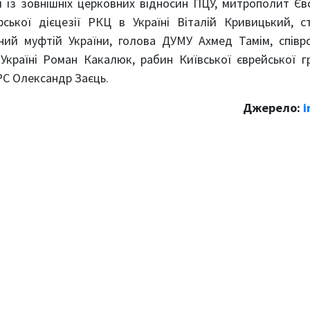
 із зовнішніх церковних відносин ПЦУ, митрополит Єв
рської дієцезії РКЦ в Україні Віталій Кривицький, 
ний муфтій України, голова ДУМУ Ахмед Тамім, співр
Україні Роман Какалюк, рабин Київської єврейської 
РС Олександр Заєць.
Джерело:
i