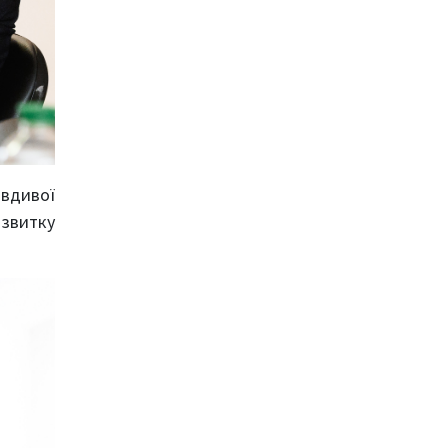
авдивої
озвитку