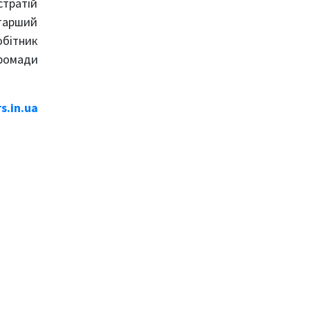
стратій
старший
обітник
громади
rs.in.ua