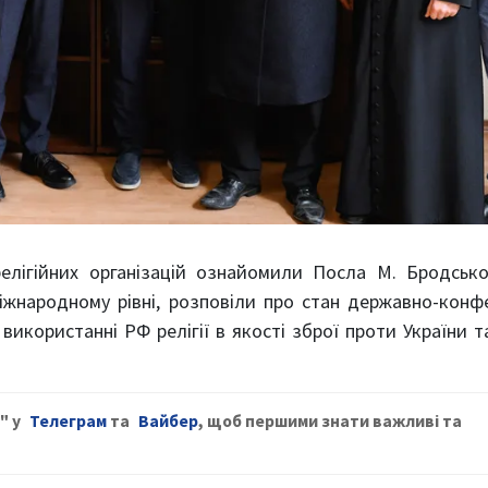
релігійних організацій ознайомили Посла М. Бродськ
міжнародному рівні, розповіли про стан державно-конф
 використанні РФ релігії в якості зброї проти України т
" у
Телеграм
та
Вайбер
, щоб першими знати важливі та