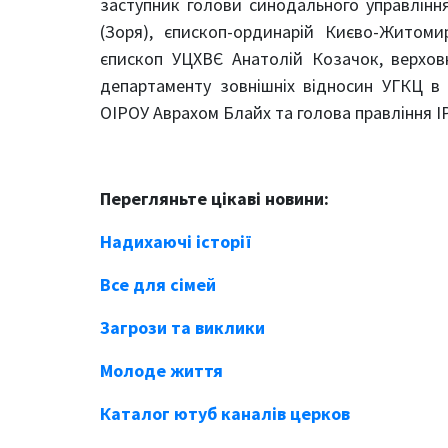
заступник голови синодального управління
(Зоря), єпископ-ординарій Києво-Житоми
єпископ УЦХВЄ Анатолій Козачок, верхов
департаменту зовнішніх відносин УГКЦ в 
ОІРОУ Аврахом Блайх та голова правління І
Перегляньте цікаві новини:
Надихаючі історії
Все для сімей
Загрози та виклики
Молоде життя
Каталог ютуб каналів церков