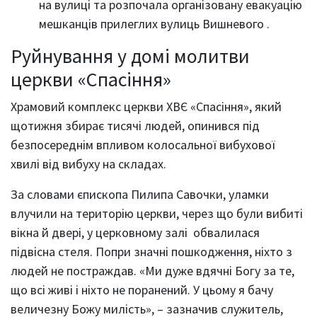
на вулиці та розпочала організовану евакуацію
мешканців прилеглих вулиць Вишневого .
Руйнування у домі молитви
церкви «Спасіння»
Храмовий комплекс церкви ХВЄ «Спасіння», який
щотижня збирає тисячі людей, опинився під
безпосереднім впливом колосальної вибухової
хвилі від вибуху на складах.
За словами єпископа Пилипа Савочки, уламки
влучили на територію церкви, через що були вибиті
вікна й двері, у церковному залі обвалилася
підвісна стеля. Попри значні пошкодження, ніхто з
людей не постраждав. «Ми дуже вдячні Богу за те,
що всі живі і ніхто не поранений. У цьому я бачу
величезну Божу милість», – зазначив служитель,