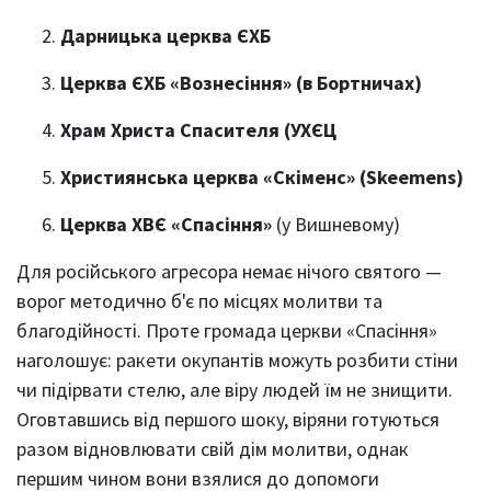
Дарницька церква ЄХБ
Церква ЄХБ «Вознесіння» (в Бортничах)
Храм Христа Спасителя (УХЄЦ
Християнська церква «Скіменс» (Skeemens)
Церква ХВЄ «Спасіння»
(у Вишневому)
Для російського агресора немає нічого святого —
ворог методично б'є по місцях молитви та
благодійності. Проте громада церкви «Спасіння»
наголошує: ракети окупантів можуть розбити стіни
чи підірвати стелю, але віру людей їм не знищити.
Оговтавшись від першого шоку, віряни готуються
разом відновлювати свій дім молитви, однак
першим чином вони взялися до допомоги