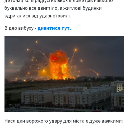
детонацію. В радіусі кількох кілометрів навколо
буквально все двигтіло, а житлові будинки
здригалися від ударної хвилі.
Відео вибуху -
дивитися тут.
Наслідки ворожого удару для міста є дуже важкими: