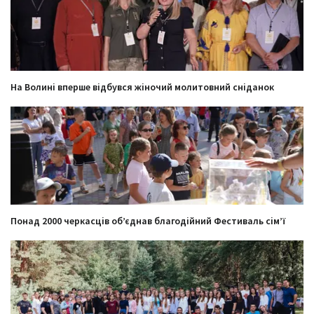
На Волині вперше відбувся жіночий молитовний сніданок
Понад 2000 черкасців об’єднав благодійний Фестиваль сім’ї