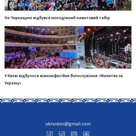
На Черкащині відбувся молодіжний наметовий табір
У Києві відбулося міжконфесійне богослужіння «Молитва за
Україну»
ukrsobor@gmail.com