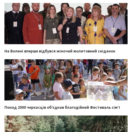
На Волині вперше відбувся жіночий молитовний сніданок
Понад 2000 черкасців об’єднав благодійний Фестиваль сім’ї