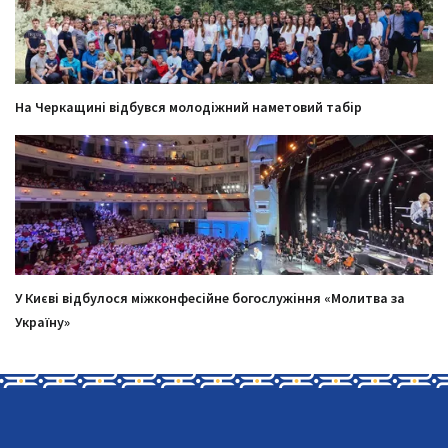
На Черкащині відбувся молодіжний наметовий табір
У Києві відбулося міжконфесійне богослужіння «Молитва за
Україну»