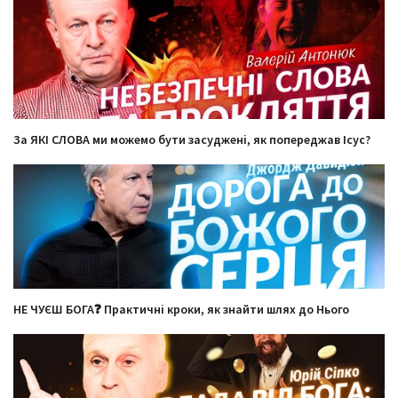
За ЯКІ СЛОВА ми можемо бути засуджені, як попереджав Ісус?
НЕ ЧУЄШ БОГА❓ Практичні кроки, як знайти шлях до Нього