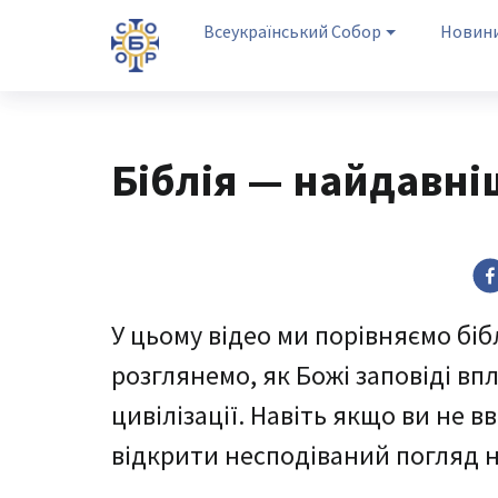
Всеукраїнський Собор
Новин
Біблія — найдавні
У цьому відео ми порівняємо бі
розглянемо, як Божі заповіді в
цивілізації. Навіть якщо ви не
відкрити несподіваний погляд на