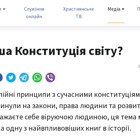
и
Служіння
Християнське
Медіа
П
онлайн
ТВ
ша Конституція світу?
3
блійні принципи з сучасними конституціям
плинули на закони, права людини та розви
 вважаєте себе віруючою людиною, ця тема
 одну з найвпливовіших книг в історії.