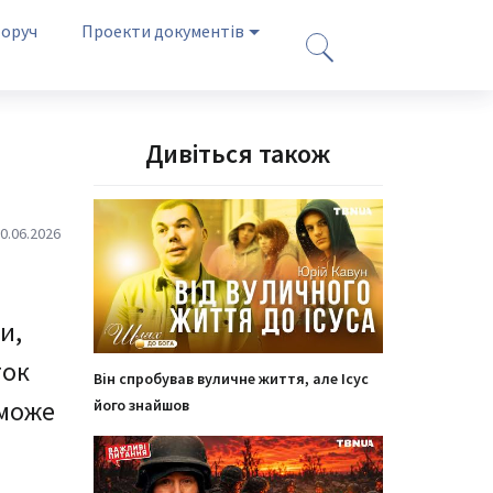
оруч
Проекти документів
Дивіться також
0.06.2026
и,
ток
Він спробував вуличне життя, але Ісус
 може
його знайшов