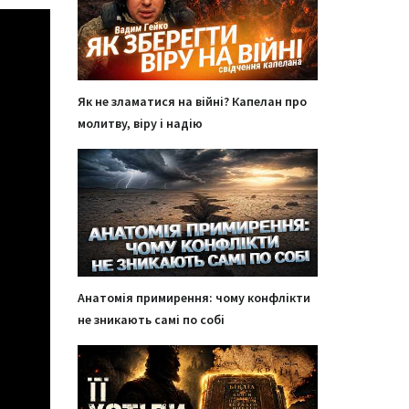
Як не зламатися на війні? Капелан про
молитву, віру і надію
Анатомія примирення: чому конфлікти
не зникають самі по собі