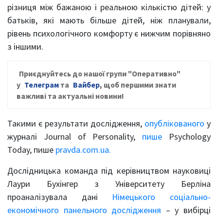
різниця між бажаною і реальною кількістю дітей: у
батьків, які мають більше дітей, ніж планували,
рівень психологічного комфорту є нижчим порівняно
з іншими.
Приєднуйтесь до нашої групи
"Оперативно"
у
Телеграм
та
Вайбер
, щ
об першими знати
важливі та актуальні новини!
Такими є результати дослідження,
опублікованого
у
журналі Journal of Personality,
пише
Psychology
Today, пише
pravda.com.ua.
Дослідницька команда під керівництвом науковиці
Лаури Бухінгер з Університету Берліна
проаналізувала дані
Німецького соціально-
економічного панельного дослідження
– у вибірці