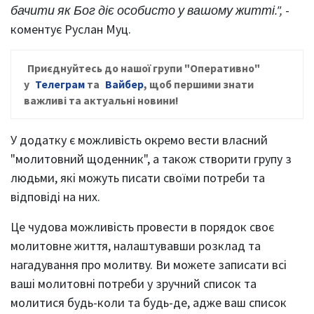
бачити як Бог діє особисто у вашому житті.",
-
коментує Руслан Муц.
Приєднуйтесь до нашої групи
"Оперативно"
у
Телеграм
та
Вайбер
, щ
об першими знати
важливі та актуальні новини!
У додатку є можливість окремо вести власний
"молитовний щоденник", а також створити групу з
людьми, які можуть писати своїми потреби та
відповіді на них.
Це чудова можливість провести в порядок своє
молитовне життя, налаштувавши розклад та
нагадування про молитву. Ви можете записати всі
ваші молитовні потреби у зручний список та
молитися будь-коли та будь-де, адже ваш список