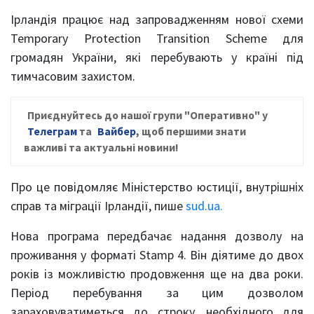
Ірландія працює над запровадженням нової схеми
Temporary Protection Transition Scheme для
громадян України, які перебувають у країні під
тимчасовим захистом.
Приєднуйтесь до нашої групи
"Оперативно" у
Телеграм
та
Вайбер
, щ
об першими знати
важливі та актуальні новини!
Про це повідомляє Міністерство юстиції, внутрішніх
справ та міграції Ірландії, пише
sud.ua.
Нова програма передбачає надання дозволу на
проживання у форматі Stamp 4. Він діятиме до двох
років із можливістю продовження ще на два роки.
Період перебування за цим дозволом
зараховуватиметься до строку, необхідного для