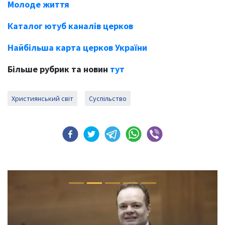
Молоде життя
Каталог ютуб каналів церков
Найбільша карта церков України
Більше рубрик та новин
тут
Християнський світ
Суспільство
Previous
Next