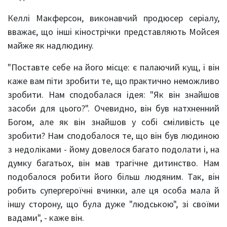
Келлі Макферсон, виконавчий продюсер серіалу,
вважає, що інші кінострічки представляють Мойсея
майже як надлюдину.
"Поставте себе на його місце: є палаючий кущ, і він
каже вам піти зробити те, що практично неможливо
зробити. Нам сподобалася ідея: "Як він знайшов
засоби для цього?". Очевидно, він був натхненний
Богом, але як він знайшов у собі сміливість це
зробити? Нам сподобалося те, що він був людиною
з недоліками - йому довелося багато подолати і, на
думку багатьох, він мав трагічне дитинство. Нам
подобалося робити його більш людяним. Так, він
робить супергероїчні вчинки, але ця особа мала й
іншу сторону, що була дуже "людською", зі своїми
вадами", - каже він.