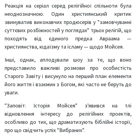
Реакція на серіал серед релігійної спільноти була
неоднозначною. Один християнський критик
звинуватив виконавчих продюсерів у "замовчуванні
суттєвих розбіжностей у поглядах" трьох релігій, що
походять від єдиного предка Авраама —
християнства, юдаїзму та ісламу — щодо Мойсея.
Інші, однак, аплодували шоу за те, що воно
представило важливі розмови про особистість
Старого Завіту і висунуло на перший план елементи
його життя і взаємин з Богом, які часто не беруть до
уваги.
"Заповіт: Історія Мойсея" з'явився на тлі
відновлення інтересу до релігійних проектів,
особливо до тих, що драматизують біблійні історії,
про що свідчить успіх "Вибраних".