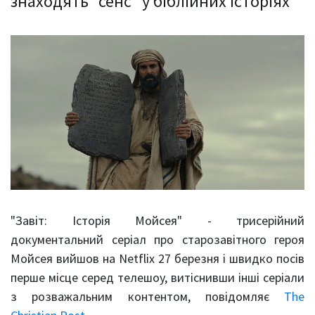
знаходять "сенс" у біблійних історіях
"Завіт: Історія Мойсея" - трисерійний
документальний серіал про старозавітного героя
Мойсея вийшов на Netflix 27 березня і швидко посів
перше місце серед телешоу, витіснивши інші серіали
з розважальним контентом, повідомляє
The