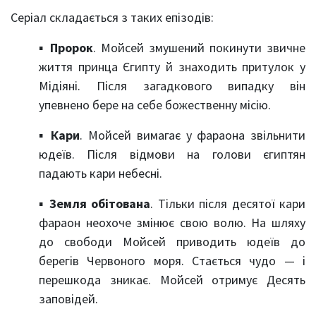
Серіал складається з таких епізодів:
▪
Пророк
. Мойсей змушений покинути звичне
життя принца Єгипту й знаходить притулок у
Мідіяні. Після загадкового випадку він
упевнено бере на себе божественну місію.
▪
Кари
. Мойсей вимагає у фараона звільнити
юдеїв. Після відмови на голови єгиптян
падають кари небесні.
▪
Земля
обітована
. Тільки після десятої кари
фараон неохоче змінює свою волю. На шляху
до свободи Мойсей приводить юдеїв до
берегів Червоного моря. Стається чудо — і
перешкода зникає. Мойсей отримує Десять
заповідей.