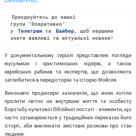
Christian Post
.
Приєднуйтесь до нашої
групи
"Оперативно"
у
Телеграм
та
Вайбер
, щ
об першими
знати важливі та актуальні новини!
У документальному серіалі представлені погляди
мусульман і християнських лідерів, а також
єврейських рабинів та експертів, що дозволяють
заглибитися в передісторію та історію Мойсея.
Виконавчі продюсери зазначили, що вони хотіли
пролити світло на внутрішнє життя та особисту
боротьбу культової біблійної постаті - елементи, що
часто затьмарюються у традиційних переказах його
історії, аби викликати змістовні розмови про стан
людини.