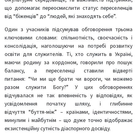
що допомагає переосмислити статус переселенців
від “біженців” до “людей, які знаходять себе”.
Один з учасників підсумував обговорення трьома
ключовими словами: спільнотність, своєчасність і
консолідація, наголошуючи на потребі розвитку
освіти для служителів. Ті, хто служить в Україні,
маючи родину за кордоном, говорили про пошук
балансу, а переселенці ставили відверті
питання: “Чи ми ще брати чи вороги, чи можемо
разом служити Богу?” У цих обговореннях
відчувалася не так впевненість у відповідях, як
усвідомлення початку шляху, і глибинне
відчуття “буття-між” – країнами, ідентичностями,
минулим і майбутнім – що дуже точно відображає
екзистенційну сутність діаспорного досвіду.