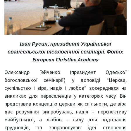
Іван Русин, президент Української
євангельської теологічної семінарії. Фото:
European Christian Academy
Олександр Гейченко (президент Одеської
богословської семінарії) у доповіді “Церква,
суспільство і віра, надія і любов” зосередився на
викликах для переселенців у категоріях часу. Він
представив концепцію церкви як спільноти, де віра
дає розуміння випробувань, надія – перспективу
майбутнього, а любов – силу для подолання
труднощів, та запропонував ідеї створення