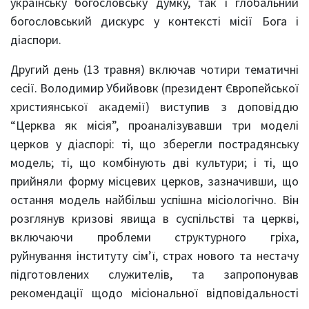
українську богословську думку, так і глобальний
богословський дискурс у контексті місії Бога і
діаспори.
Другий день (13 травня) включав чотири тематичні
сесії. Володимир Убийвовк (президент Європейської
християнської академії) виступив з доповіддю
“Церква як місія”, проаналізувавши три моделі
церков у діаспорі: ті, що зберегли пострадянську
модель; ті, що комбінують дві культури; і ті, що
прийняли форму місцевих церков, зазначивши, що
остання модель найбільш успішна місіологічно. Він
розглянув кризові явища в суспільстві та церкві,
включаючи проблеми структурного гріха,
руйнування інституту сім’ї, страх нового та нестачу
підготовлених служителів, та запропонував
рекомендації щодо місіональної відповідальності