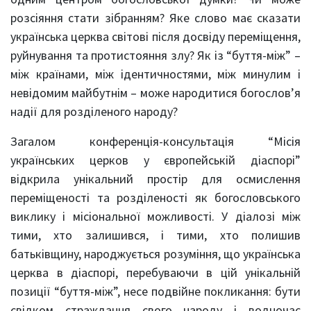
розсіяння стати зібранням? Яке слово має сказати
українська церква світові після досвіду переміщення,
руйнування та протистояння злу? Як із “буття-між” –
між країнами, між ідентичностями, між минулим і
невідомим майбутнім – може народитися богослов’я
надії для розділеного народу?
Загалом конференція-консультація “Місія
українських церков у європейській діаспорі”
відкрила унікальний простір для осмислення
переміщеності та розділеності як богословського
виклику і місіональної можливості. У діалозі між
тими, хто залишився, і тими, хто полишив
батьківщину, народжується розуміння, що українська
церква в діаспорі, перебуваючи в цій унікальній
позиції “буття-між”, несе подвійне покликання: бути
свідком страждання свого народу і водночас