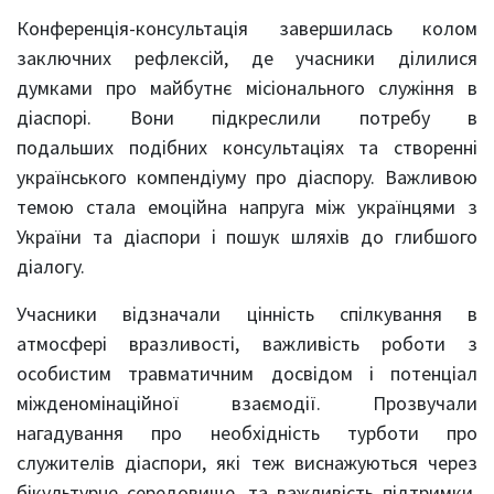
Конференція-консультація завершилась колом
заключних рефлексій, де учасники ділилися
думками про майбутнє місіонального служіння в
діаспорі. Вони підкреслили потребу в
подальших подібних консультаціях та створенні
українського компендіуму про діаспору. Важливою
темою стала емоційна напруга між українцями з
України та діаспори і пошук шляхів до глибшого
діалогу.
Учасники відзначали цінність спілкування в
атмосфері вразливості, важливість роботи з
особистим травматичним досвідом і потенціал
міжденомінаційної взаємодії. Прозвучали
нагадування про необхідність турботи про
служителів діаспори, які теж виснажуються через
бікультурне середовище, та важливість підтримки,