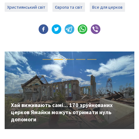
Християнський світ
Європа та світ
Все для церков
Previous
Next
Хай виживають самі... 170 зруйнованих
церков Ямайки можуть отримати нуль
допомоги