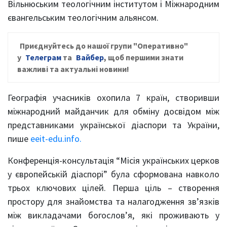
Вільнюським теологічним інститутом і Міжнародним
євангельським теологічним альянсом.
Приєднуйтесь до нашої групи
"Оперативно"
у
Телеграм
та
Вайбер
, щ
об першими знати
важливі та актуальні новини!
Географія учасників охопила 7 країн, створивши
міжнародний майданчик для обміну досвідом між
представниками української діаспори та України,
пише
eeit-edu.info.
Конференція-консультація “Місія українських церков
у європейській діаспорі” була сформована навколо
трьох ключових цілей. Перша ціль – створення
простору для знайомства та налагодження зв’язків
між викладачами богослов’я, які проживають у