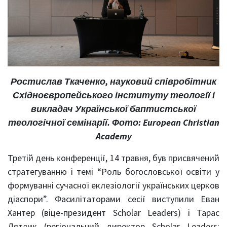
Ростислав Ткаченко, науковий співробітник
Східноєвропейського інституту теології і
викладач Української баптистської
теологічної семінарії. Фото: European Christian
Academy
Третій день конференції, 14 травня, був присвячений
стратегуванню і темі “Роль богословської освіти у
формуванні сучасної еклезіології українських церков
діаспори”. Фасилітаторами сесії виступили Еван
Хантер (віце-президент Scholar Leaders) і Тарас
Дятлик (регіональний директор Scholar Leaders;