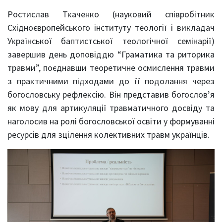
Ростислав Ткаченко (науковий співробітник
Східноєвропейського інституту теології і викладач
Української баптистської теологічної семінарії)
завершив день доповіддю “Граматика та риторика
травми”, поєднавши теоретичне осмислення травми
з практичними підходами до її подолання через
богословську рефлексію. Він представив богослов’я
як мову для артикуляції травматичного досвіду та
наголосив на ролі богословської освіти у формуванні
ресурсів для зцілення колективних травм українців.