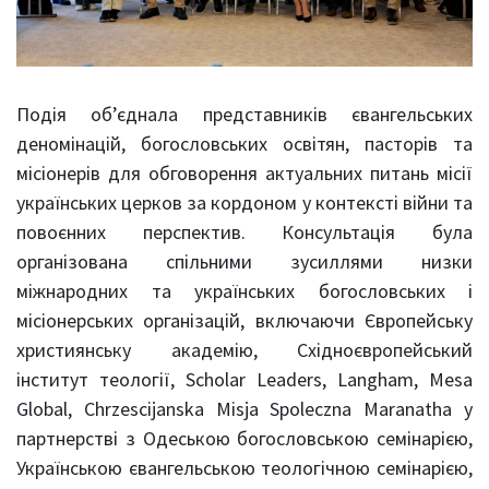
Подія об’єднала представників євангельських
деномінацій, богословських освітян, пасторів та
місіонерів для обговорення актуальних питань місії
українських церков за кордоном у контексті війни та
повоєнних перспектив. Консультація була
організована спільними зусиллями низки
міжнародних та українських богословських і
місіонерських організацій, включаючи Європейську
християнську академію, Східноєвропейський
інститут теології, Scholar Leaders, Langham, Mesa
Global, Chrzescijanska Misja Spoleczna Maranatha у
партнерстві з Одеською богословською семінарією,
Українською євангельською теологічною семінарією,