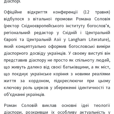
діаспорі.
Офіційне відкриття конференції (12 травня)
відбулося з вітальної промови Романа Соловія
(ректор Східноєвропейського інституту богослов’я,
регіональний редактор у Східній і Центральній
Європі та Центральній Азії у Langham Literature),
який концептуально оформив богословські виміри
діаспорного досвіду українців. У своєму виступі він
представив діаспору не просто як спільноту людей,
що живуть далеко від своєї батьківщини, а як міст,
що поєднує українське коріння з новими реаліями
життя за кордоном, підкреслюючи при цьому
ключову роль церков у збереженні ідентичності та
об’єднанні українців.
Роман Соловій виклав основні ідеї теології
діаспори, розкривши їх особливу актуальність у