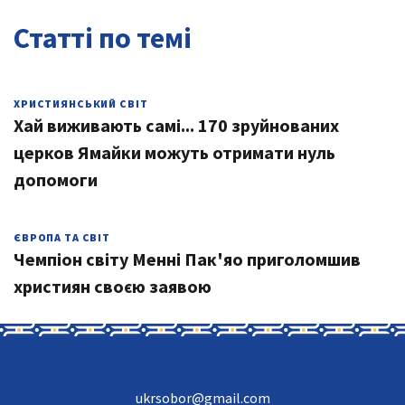
Статті по темі
ХРИСТИЯНСЬКИЙ СВІТ
Хай виживають самі... 170 зруйнованих
церков Ямайки можуть отримати нуль
допомоги
ЄВРОПА ТА СВІТ
Чемпіон світу Менні Пак'яо приголомшив
християн своєю заявою
ukrsobor@gmail.com