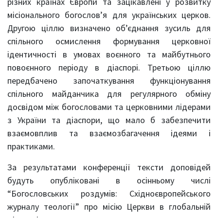
різних країнах Європи та зацікавлені у розвитку
місіонального богослов’я для українських церков.
Другою ціллю визначено об’єднання зусиль для
спільного осмислення формування церковної
ідентичності в умовах воєнного та майбутнього
повоєнного періоду в діаспорі. Третьою ціллю
передбачено започаткування функціонування
спільного майданчика для регулярного обміну
досвідом між богословами та церковними лідерами
з України та діаспори, що мало б забезпечити
взаємовплив та взаємозбагачення ідеями і
практиками.
За результатами конференції тексти доповідей
будуть опубліковані в осінньому числі
“Богословських роздумів: Східноєвропейського
журналу теології” про місію Церкви в глобальній