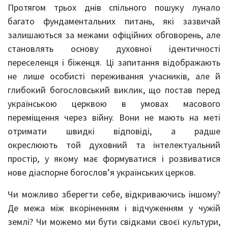
Протягом трьох днів спільного пошуку лунало
багато фундаментальних питань, які зазвичай
залишаються за межами офіційних обговорень, але
становлять основу духовної ідентичності
переселенця і біженця. Ці запитання відображають
не лише особисті переживання учасників, але й
глибокий богословський виклик, що постав перед
українською церквою в умовах масового
переміщення через війну. Вони не мають на меті
отримати швидкі відповіді, а радше
окреслюють той духовний та інтелектуальний
простір, у якому має формуватися і розвиватися
нове діаспорне богослов’я українських церков.
Чи можливо зберегти себе, відкриваючись іншому?
Де межа між вкоріненням і відчуженням у чужій
землі? Чи можемо ми бути свідками своєї культури,