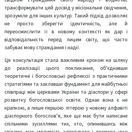
трансформувати цей досвід у місіональне свідчення,
зрозуміле для інших культур. Такий підхід дозволяє
не просто зберегти ідентичність, але й
переосмислити її в новому контексті як дар і
відповідальність перед лицем світу, що часто
забуває мову страждання і надії.
Ця консультація стала важливим кроком на шляху
до реалізації цього покликання, об’єднавши
теоретичні і богословські рефлексії з практичними
стратегіями та заклавши фундамент для майбутньої
співпраці між церквами України та діаспори у сфері
розвитку богословської освіти. Однак вона є не
крапкою, а лише першою літерою у новому алфавіті
діаспорного богослов’я, яке ще має бути написане
спільними зусиллями тих, хто, опинившись між
світами, має сміливість запитувати і творити «все