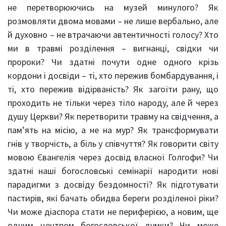
не перетворюючись на музей минулого? Як
розмовляти двома мовами – не лише вербально, але
й духовно – не втрачаючи автентичності голосу? Хто
ми в травмі розділення – вигнанці, свідки чи
пророки? Чи здатні почути одне одного крізь
кордони і досвіди – ті, хто пережив бомбардування, і
ті, хто пережив відірваність? Як загоїти рану, що
проходить не тільки через тіло народу, але й через
душу Церкви? Як перетворити травму на свідчення, а
пам’ять на місію, а не на мур? Як трансформувати
гнів у творчість, а біль у співчуття? Як говорити світу
мовою Євангелія через досвід власної Голгофи? Чи
здатні наші богословські семінарії народити нові
парадигми з досвіду бездомності? Як підготувати
пастирів, які бачать обидва береги розділеної ріки?
Чи може діаспора стати не периферією, а новим, ще
одним центром богословської думки? Чи може