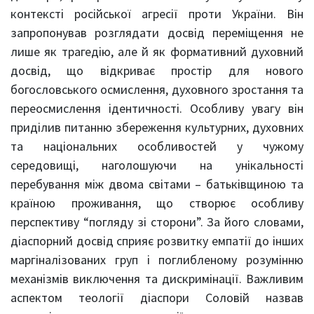
контексті російської агресії проти України. Він
запропонував розглядати досвід переміщення не
лише як трагедію, але й як формативний духовний
досвід, що відкриває простір для нового
богословського осмислення, духовного зростання та
переосмислення ідентичності. Особливу увагу він
приділив питанню збереження культурних, духовних
та національних особливостей у чужому
середовищі, наголошуючи на унікальності
перебування між двома світами – батьківщиною та
країною проживання, що створює особливу
перспективу “погляду зі сторони”. За його словами,
діаспорний досвід сприяє розвитку емпатії до інших
маргіналізованих груп і поглибленому розумінню
механізмів виключення та дискримінації. Важливим
аспектом теології діаспори Соловій назвав