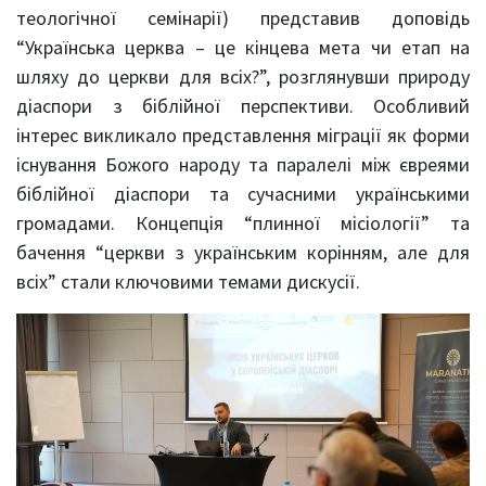
теологічної семінарії) представив доповідь
“Українська церква – це кінцева мета чи етап на
шляху до церкви для всіх?”, розглянувши природу
діаспори з біблійної перспективи. Особливий
інтерес викликало представлення міграції як форми
існування Божого народу та паралелі між євреями
біблійної діаспори та сучасними українськими
громадами. Концепція “плинної місіології” та
бачення “церкви з українським корінням, але для
всіх” стали ключовими темами дискусії.