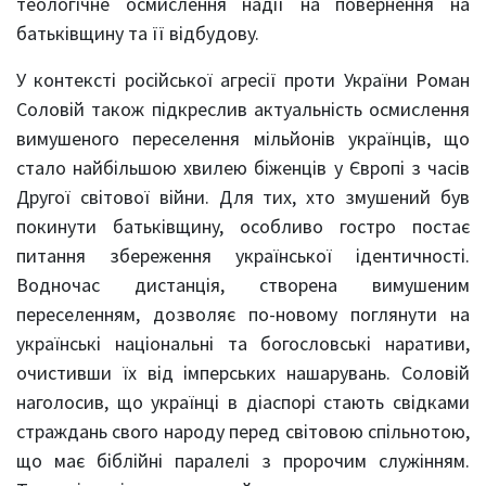
теологічне осмислення надії на повернення на
батьківщину та її відбудову.
У контексті російської агресії проти України Роман
Соловій також підкреслив актуальність осмислення
вимушеного переселення мільйонів українців, що
стало найбільшою хвилею біженців у Європі з часів
Другої світової війни. Для тих, хто змушений був
покинути батьківщину, особливо гостро постає
питання збереження української ідентичності.
Водночас дистанція, створена вимушеним
переселенням, дозволяє по-новому поглянути на
українські національні та богословські наративи,
очистивши їх від імперських нашарувань. Соловій
наголосив, що українці в діаспорі стають свідками
страждань свого народу перед світовою спільнотою,
що має біблійні паралелі з пророчим служінням.