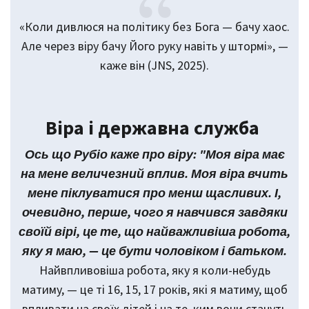
«Коли дивлюся на політику без Бога — бачу хаос.
Але через віру бачу Його руку навіть у штормі», —
каже він (JNS, 2025).
Віра і державна служба
Ось що Рубіо
каже
про віру: "Моя віра має
на мене величезний вплив. Моя віра вчить
мене піклуватися про менш щасливих. І,
очевидно, перше, чого я навчився завдяки
своїй вірі, це те, що найважливіша робота,
яку я маю, — це бути чоловіком і батьком.
Найвпливовіша робота, яку я коли-небудь
матиму, — це ті 16, 15, 17 років, які я матиму, щоб
впливати на своїх дітей і на те, ким вони стануть