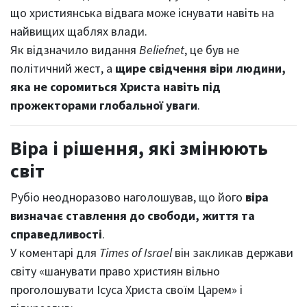
що християнська відвага може існувати навіть на
найвищих щаблях влади.
Як відзначило видання
Beliefnet
, це був не
політичний жест, а
щире свідчення віри людини,
яка не соромиться Христа навіть під
прожекторами глобальної уваги
.
Віра і рішення, які змінюють
світ
Рубіо неодноразово наголошував, що його
віра
визначає ставлення до свободи, життя та
справедливості
.
У коментарі для
Times of Israel
він закликав держави
світу «шанувати право християн вільно
проголошувати Ісуса Христа своїм Царем» і