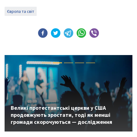
Європа та світ
Previous
Next
Великі протестантські церкви у США
продовжують зростати, тоді як менші
громади скорочуються — дослідження