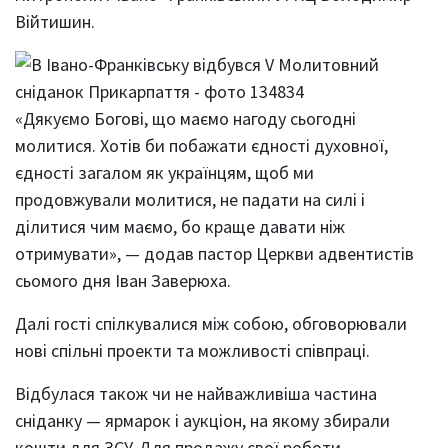
Війтишин.
«Дякуємо Богові, що маємо нагоду сьогодні
молитися. Хотів би побажати єдності духовної,
єдності загалом як українцям, щоб ми
продовжували молитися, не падати на силі і
ділитися чим маємо, бо краще давати ніж
отримувати», — додав пастор Церкви адвентистів
сьомого дня Іван Заверюха.
Далі гості спілкувалися між собою, обговорювали
нові спільні проекти та можливості співпраці.
Відбулася також чи не найважливіша частина
сніданку — ярмарок і аукціон, на якому збирали
кошти для ЗСУ. Для продажу свої роботи