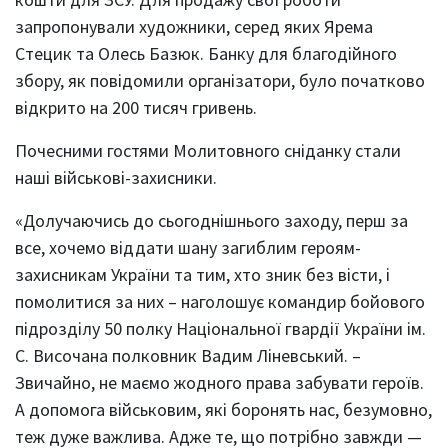
запропонували художники, серед яких Ярема
Стецик та Олесь Базюк. Банку для благодійного
збору, як повідомили організатори, було початково
відкрито на 200 тисяч гривень.
Почесними гостями Молитовного сніданку стали
наші військові-захисники.
«Долучаючись до сьогоднішнього заходу, перш за
все, хочемо віддати шану загиблим героям-
захисникам України та тим, хто зник без вісти, і
помолитися за них – наголошує командир бойового
підрозділу 50 полку Національної гвардії України ім.
С. Височана полковник Вадим Ліневський. –
Звичайно, не маємо жодного права забувати героїв.
А допомога військовим, які боронять нас, безумовно,
теж дуже важлива. Адже те, що потрібно завжди —