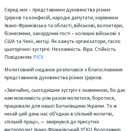
Серед них – представники духовенства різних
Церков та конфесій, народні депутати, керівники
Івано-Франківська та області, військові, волонтери,
бізнесмени, закордонні гості – колишні військові з
США та Чехії, митці. Як кажуть організатори, гасло
цьогорічної зустрічі: Незламність. Віра. Стійкість.
Повідомляє
РІСУ
.
Молитовний сніданок розпочався з благословення
представників духовенства різних Церков.
«Звичайно, сьогоднішня зустріч є знаменною, бо дає
нам можливість усім разом молитися, боротися,
працювали для нашої Батьківщини України. То ж
нехай цей день нас об’єднає в спільній молитві,
спільній праці», — звернувся до присутніх
митрополит Івано-Франківський УГКЦ Володимир