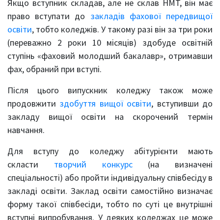
Якщо вступник складав, але не склав НМТ, він має
право вступати до
закладів фахової передвищої
освіти
, тобто коледжів. У такому разі він за три роки
(переважно 2 роки 10 місяців) здобуде освітній
ступінь «фаховий молодший бакалавр», отримавши
фах, обраний при вступі.
Після цього випускник коледжу також може
продовжити
здобуття вищої освіти
, вступивши до
закладу вищої освіти на скорочений термін
навчання.
Для вступу до коледжу абітурієнти мають
скласти
творчий конкурс
(на визначені
спеціальності) або пройти індивідуальну співбесіду в
закладі освіти. Заклад освіти самостійно визначає
форму такої співбесіди, тобто по суті це внутрішні
вступні випробування. У деяких коледжах це може