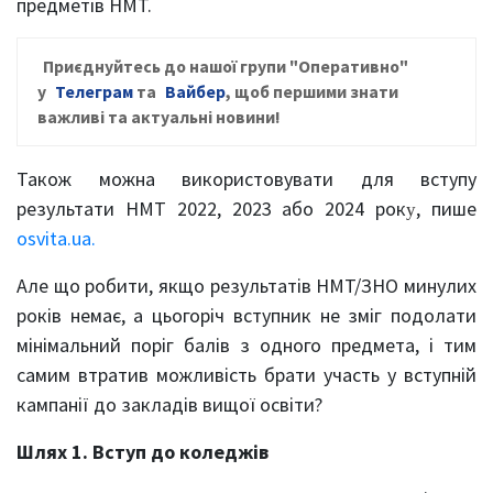
предметів НМТ.
Приєднуйтесь до нашої групи
"Оперативно"
у
Телеграм
та
Вайбер
, щ
об першими знати
важливі та актуальні новини!
Також можна використовувати для вступу
результати НМТ 2022, 2023 або 2024 рок
, пише
у
osvita.ua.
Але що робити, якщо результатів НМТ/ЗНО минулих
років немає, а цьогоріч вступник не зміг подолати
мінімальний поріг балів з одного предмета, і тим
самим втратив можливість брати участь у вступній
кампанії до закладів вищої освіти?
Шлях 1. Вступ до коледжів