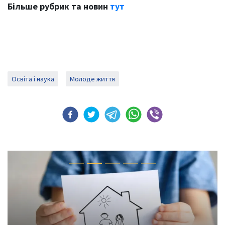
Більше рубрик та новин
тут
Освіта і наука
Молоде життя
Previous
Next