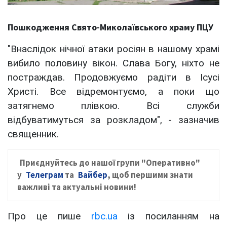
Пошкодження Свято-Миколаївського храму ПЦУ
"Внаслідок нічної атаки росіян в нашому храмі
вибило половину вікон. Слава Богу, ніхто не
постраждав. Продовжуємо радіти в Ісусі
Христі. Все відремонтуємо, а поки що
затягнемо плівкою. Всі служби
відбуватимуться за розкладом", - зазначив
священник.
Приєднуйтесь до нашої групи
"Оперативно"
у
Телеграм
та
Вайбер
, щ
об першими знати
важливі та актуальні новини!
Про це пише
rbc.ua
із посиланням на