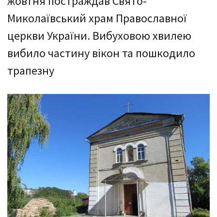
жовтня постраждав Свято-
Миколаївський храм Православної
церкви України. Вибуховою хвилею
вибило частину вікон та пошкодило
трапезну