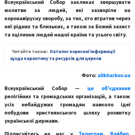
Всеукраїнський Собор закликає звершувати
молитви за людей, які захворіли на
коронавірусну хворобу, за тих, хто втратив через
неї рідних та близьких, а також за Божий захист
та зцілення людей нашої країни та усього світу.
Читайте також:
Каталог корисної інформації
щодо карантину та ресурсів для церков
Фото:
allkharkov.ua
Всеукраїнський Собор —
це об’єднання
релігійних та громадських організацій, а також
усіх небайдужих громадян навколо ідеї
побудови християнського шляху розвитку
української держави.
Підписуйтесь на нас у
Телеграм
,
Вайбер
,