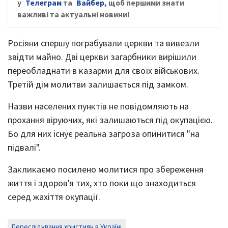
у
Телеграм
та
Вайбер
, щ
об першими знати
важливі та актуальні новини!
Росіяни спершу пограбували церкви та вивезли
звідти майно. Дві церкви загарбники вирішили
переобладнати в казарми для своїх військових.
Третій дім молитви залишається під замком.
Назви населених пунктів не повідомляють на
прохання віруючих, які залишаються під окупацією.
Бо для них існує реальна загроза опинитися "на
підвалі".
Закликаємо посилено молитися про збереження
життя і здоров'я тих, хто поки що знаходиться
серед жахіття окупації.
Переслідування християн в Україні