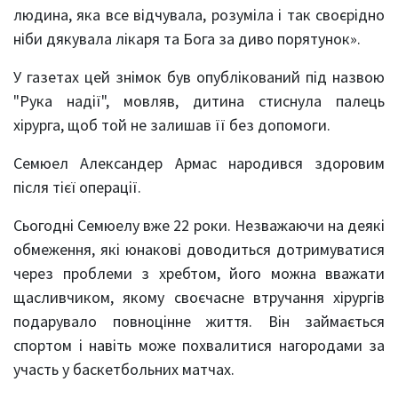
людина, яка все відчувала, розуміла і так своєрідно
ніби дякувала лікаря та Бога за диво порятунок».
У газетах цей знімок був опублікований під назвою
"Рука надії", мовляв, дитина стиснула палець
хірурга, щоб той не залишав її без допомоги.
Семюел Александер Армас народився здоровим
після тієї операції.
Сьогодні Семюелу вже 22 роки. Незважаючи на деякі
обмеження, які юнакові доводиться дотримуватися
через проблеми з хребтом, його можна вважати
щасливчиком, якому своєчасне втручання хірургів
подарувало повноцінне життя. Він займається
спортом і навіть може похвалитися нагородами за
участь у баскетбольних матчах.