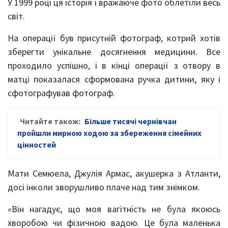
У 1999 році ця історія і вражаюче фото облетіли весь
світ.
На операції був присутній фотограф, котрий хотів
зберегти унікальне досягнення медицини. Все
проходило успішно, і в кінці операції з отвору в
матці показалася сформована ручка дитини, яку і
сфотографував фотограф.
Читайте також:
Більше тисячі чернівчан
пройшли мирною ходою за збереження сімейних
цінностей
Мати Семюела, Джулія Армас, акушерка з Атланти,
досі інколи зворушливо плаче над тим знімком.
«Він нагадує, що моя вагітність не була якоюсь
хворобою чи фізичною вадою. Це була маленька