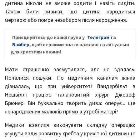
дитина ніколи не зможе ходити і навіть сидіти.
Також били ризики, що дитина народиться
мертвою або помре незабаром після народження.
Приєднуйтесь до нашої групи у
Телеграм
та
Вайбер
, щоб першими знати важливі та актуальні
для християн новини!
Мати страшенно засмутилася, але не здалась.
Почалися пошуки. По медичним каналам жінка
дізналась, що при університеті Вандербільт в
Нешвіллі працює талановитий хірург Джозеф
Брюнер. Він буквально творить дива: оперує... ще
ненароджених малюків прямо в утробі матері!
Медики взялися виконувати складну операцію:
усунути вади розвитку хребта у крихітної дитини ще