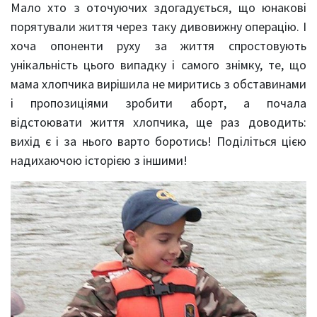
Мало хто з оточуючих здогадується, що юнакові
порятували життя через таку дивовижну операцію. І
хоча опоненти руху за життя спростовують
унікальність цього випадку і самого знімку, те, що
мама хлопчика вирішила не миритись з обставинами
і пропозиціями зробити аборт, а почала
відстоювати життя хлопчика, ще раз доводить:
вихід є і за нього варто боротись! Поділіться цією
надихаючою історією з іншими!