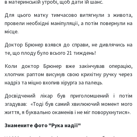
в материнській утробі, щоб дати їй шанс.
Для цього матку тимчасово витягнули з живота,
провели необхідні маніпуляції, а потім повернули на
місце.
Доктор Брюнер взявся до справи, не дивлячись на
те, що плоду було всього 21 тиждень!
Коли доктор Брюнер вже закінчував операцію,
хлопчик раптом висунув свою крихітну ручку через
надріз та міцно вхопив хірурга за палець.
Досвідчений лікар був приголомшений і потім
згадував:
«Тоді був самий хвилюючий момент мого
життя, я буквально окаменів і не міг поворухнутися».
Знамените фото "Рука надії"