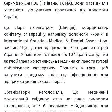
Хернг-Дер Сем Dr. (Тайвань, TCMA). Вони засвідчили
готовність долучатися практично до допомоги
Україні.
Др. Ларс Льюнгстром (Швеція), координатор
комітету співпраці у напрямку допомоги Україні в
International Christian Medical & Dental Association,
заявив: "Ця зустріч відкрила нове розуміння потреб
України. У наш комітет входять 107 країн світу, і ми
як глобальна християнська медична спільнота готові
мобілізувати експертизу. Почнемо з того, щоб
залучити шведську спільноту інфекціоністів для
підтримки українських лікарів".
Організатори наголосили, що Медичний
молитовний сніданок став не лише символом
солідарності, але й реальним майданчиком для