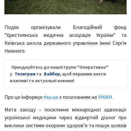
Подію організували Благодійний фонд
"Християнська медична асоціація України" та
Київська школа державного управління імені Сергія
Нижного.
Приєднуйтесь до нашої групи
"Оперативно"
у
Телеграм
та
Вайбер
, щ
об першими знати
важливі та актуальні новини!
Про це інформує
risu.ua
з посиланням на
УНІАН.
Мета заходу – посилення міжнародної адвокації
української медицини через відвертий діалог про
виклики системи охорони здоров’я та пошук шляхів