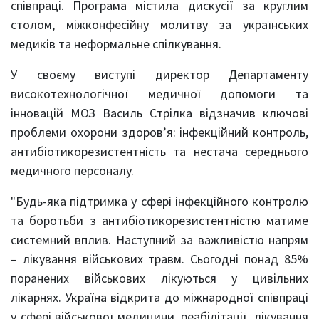
співпраці. Програма містила дискусії за круглим
столом, міжконфесійну молитву за українських
медиків та неформальне спілкування.
У своєму виступі директор Департаменту
високотехнологічної медичної допомоги та
інновацій МОЗ Василь Стрілка відзначив ключові
проблеми охорони здоровʼя: інфекційний контроль,
антибіотикорезистентність та нестача середнього
медичного персоналу.
"Будь-яка підтримка у сфері інфекційного контролю
та боротьби з антибіотикорезистентністю матиме
системний вплив. Наступний за важливістю напрям
– лікування військових травм. Сьогодні понад 85%
поранених військових лікуються у цивільних
лікарнях. Україна відкрита до міжнародної співпраці
у сфері військової медицини, реабілітації, лікування