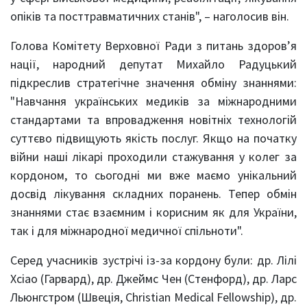
опіків та посттравматичних станів", – наголосив він.
Голова Комітету Верховної Ради з питань здоров’я
нації, народний депутат Михайло Радуцький
підкреслив стратегічне значення обміну знаннями:
"Навчання українських медиків за міжнародними
стандартами та впровадження новітніх технологій
суттєво підвищують якість послуг. Якщо на початку
війни наші лікарі проходили стажування у колег за
кордоном, то сьогодні ми вже маємо унікальний
досвід лікування складних поранень. Тепер обмін
знаннями стає взаємним і корисним як для України,
так і для міжнародної медичної спільноти".
Серед учасників зустрічі із-за кордону були: др. Лілі
Хсіао (Гарвард), др. Джеймс Чен (Стенфорд), др. Ларс
Льюнгстром (Швеція, Christian Medical Fellowship), др.