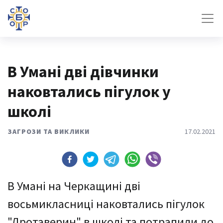
В Умані дві дівчинки
наковтались пігулок у
школі
ЗАГРОЗИ ТА ВИКЛИКИ
17.02.2021
В Умані на Черкащині дві
восьмикласниці наковтались пігулок
"Дротаверин" в школі та потрапили до