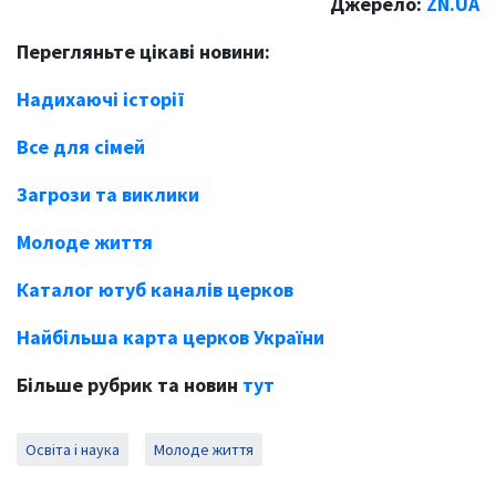
Джерело:
ZN.UA
Перегляньте цікаві новини:
Надихаючі історії
Все для сімей
Загрози та виклики
Молоде життя
Каталог ютуб каналів церков
Найбільша карта церков України
Більше рубрик та новин
тут
Освіта і наука
Молоде життя