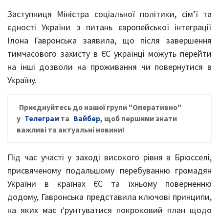
Заступниця Міністра соціальної політики, сім’ї та
єдності України з питань європейської інтеграції
Ілона Гавронська заявила, що після завершення
тимчасового захисту в ЄС українці можуть перейти
на інші дозволи на проживання чи повернутися в
Україну.
Приєднуйтесь до нашої групи
"Оперативно"
у
Телеграм
та
Вайбер
, щ
об першими знати
важливі та актуальні новини!
Під час участі у заході високого рівня в Брюсселі,
присвяченому подальшому перебуванню громадян
України в країнах ЄС та їхньому поверненню
додому, Гавронська представила ключові принципи,
на яких має ґрунтуватися покроковий план щодо