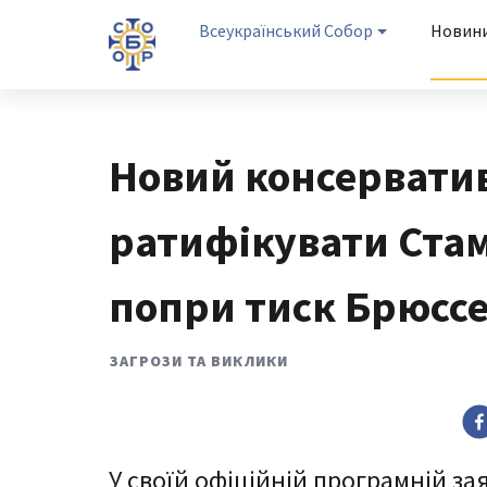
Всеукраїнський Собор
Новин
Новий консерватив
ратифікувати Ста
попри тиск Брюсс
ЗАГРОЗИ ТА ВИКЛИКИ
У своїй офіційній програмній за