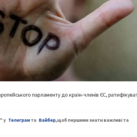
ропейського парламенту до країн-членів ЄС, ратифікува
о"
у
Телеграм
та
Вайбер
,щ
об першими знати важливі та