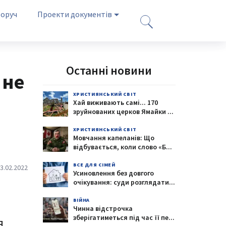
оруч
Проекти документів
Останні новини
 не
ХРИСТИЯНСЬКИЙ СВІТ
Хай виживають самі... 170
зруйнованих церков Ямайки
...
ХРИСТИЯНСЬКИЙ СВІТ
Мовчання капеланів: Що
відбувається, коли слово «Б
...
ВСЕ ДЛЯ СІМЕЙ
3.02.2022
Усиновлення без довгого
очікування: суди розглядати
...
ВІЙНА
Чинна відстрочка
зберігатиметься під час її пе
...
я