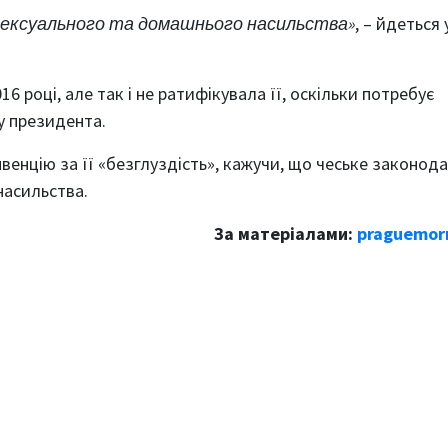
сексуального та домашнього насильства»
, – йдеться 
6 році, але так і не ратифікувала її, оскільки потребує
у президента.
енцію за її «безглуздість», кажучи, що чеське законод
насильства.
За матеріалами:
praguemorn