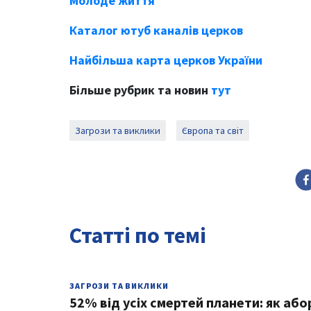
Молоде життя
Каталог ютуб каналів церков
Найбільша карта церков України
Більше рубрик та новин
тут
Загрози та виклики
Європа та світ
Статті по темі
ЗАГРОЗИ ТА ВИКЛИКИ
52% від усіх смертей планети: як аб