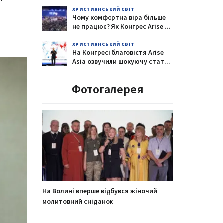
ХРИСТИЯНСЬКИЙ СВІТ
Чому комфортна віра більше
не працює? Як Конгрес Arise
...
ХРИСТИЯНСЬКИЙ СВІТ
На Конгресі благовістя Arise
Asia озвучили шокуючу стат
...
Фотогалерея
На Волині вперше відбувся жіночий
молитовний сніданок