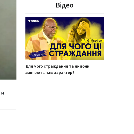
Відео
Для чого страждання та як вони
змінюють наш характер?
ти