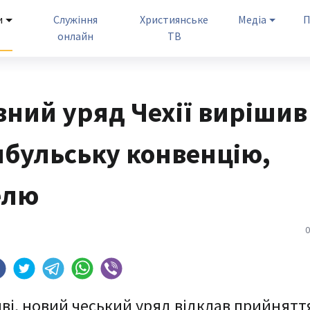
и
Служіння
Християнське
Медіа
П
онлайн
ТВ
ний уряд Чехії вирішив
мбульську конвенцію,
елю
0
яві, новий чеський уряд відклав прийнятт