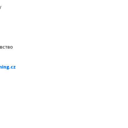
у
авство
ing.cz