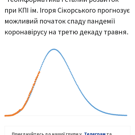
при КПІ ім. Ігоря Сікорського прогнозує
можливий початок спаду пандемії
коронавірусу на третю декаду травня.
Приєднуйтесь до нашої групи у
Телеграм
та