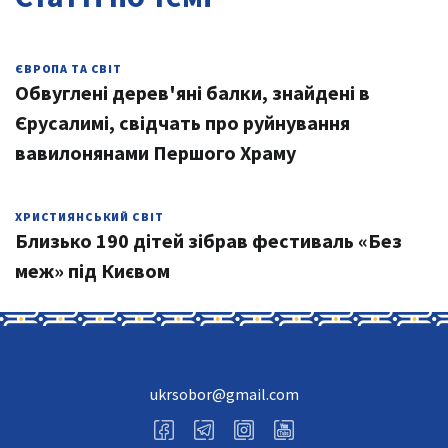
ЄВРОПА ТА СВІТ
Обвуглені дерев'яні балки, знайдені в
Єрусалимі, свідчать про руйнування
вавилонянами Першого Храму
ХРИСТИЯНСЬКИЙ СВІТ
Близько 190 дітей зібрав фестиваль «Без
меж» під Києвом
ukrsobor@gmail.com