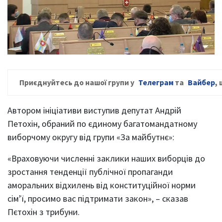
Приєднуйтесь до нашої групи у
Телеграм
та
Вайбер
,
Автором ініціативи виступив депутат Андрій
Петохін, обраний по єдиному багатомандатному
виборчому округу від групи «За майбутнє»:
«Враховуючи численні заклики наших виборців до
зростання тенденції публічної пропаганди
аморальних відхилень від конституційної норми
сім’ї, просимо вас підтримати закон», – сказав
Пєтохін з трибуни.