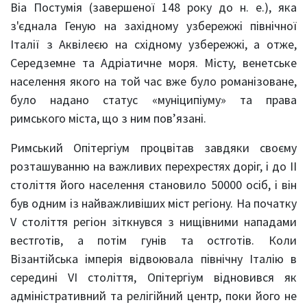
Віа Постумія (завершеної 148 року до н. е.), яка
з'єднала Геную на західному узбережжі північної
Італії з Аквілеєю на східному узбережжі, а отже,
Середземне та Адріатичне моря. Місту, венетське
населення якого на той час вже було романізоване,
було надано статус «муніципіуму» та права
римського міста, що з ним пов’язані.
Римський Опітергіум процвітав завдяки своєму
розташуванню на важливих перехрестях доріг, і до II
століття його населення становило 50000 осіб, і він
був одним із найважливіших міст регіону. На початку
V століття регіон зіткнувся з нищівними нападами
вестготів, а потім гунів та остготів. Коли
Візантійська імперія відвоювала північну Італію в
середині VI століття, Опітергіум відновився як
адміністративний та релігійний центр, поки його не