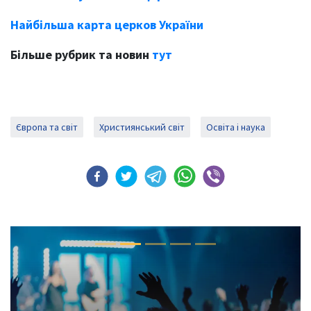
Найбільша карта церков України
Більше рубрик та новин
тут
Європа та світ
Християнський світ
Освіта і наука
Previous
Next