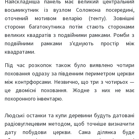
Найскладніша панель має великий центральний
восьмикутник із вузлом Соломона посередині,
оточений мотивом веларію (тенту). Зовнішні
сторони багатокутника потім стають сторонами
великих квадратів з подвійними рамками. Ромби з
подвійними рамками з'єднують простір між
квадратами.
Під час розкопок також було виявлено чотири
поховання одразу за південним периметром церкви
між контрфорсами. Незвично, що три з чотирьох —
це двомісні поховання. Жодне з них не має
похоронного інвентарю.
Людські останки та купи деревини будуть датовані
радіовуглецевим методом, щоб точніше визначити
дату побудови церкви. Сама ділянка буде