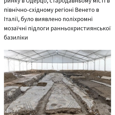
ринку в Одерцо, стародавньому місті в
північно-східному регіоні Венето в
Італії, було виявлено поліхромні
мозаїчні підлоги ранньохристиянської
базиліки