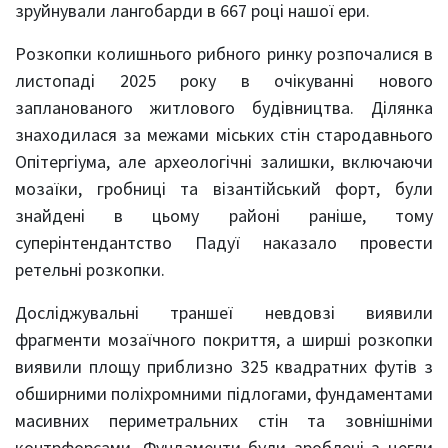
зруйнували лангобарди в 667 році нашої ери.
Розкопки колишнього рибного ринку розпочалися в
листопаді 2025 року в очікуванні нового
запланованого житлового будівництва. Ділянка
знаходилася за межами міських стін стародавнього
Опітергіума, але археологічні залишки, включаючи
мозаїки, гробниці та візантійський форт, були
знайдені в цьому районі раніше, тому
суперінтендантство Падуї наказало провести
ретельні розкопки.
Досліджувальні траншеї невдовзі виявили
фрагменти мозаїчного покриття, а ширші розкопки
виявили площу приблизно 325 квадратних футів з
обширними поліхромними підлогами, фундаментами
масивних периметральних стін та зовнішніми
контрфорсами. Фундаменти були зроблені з цегли