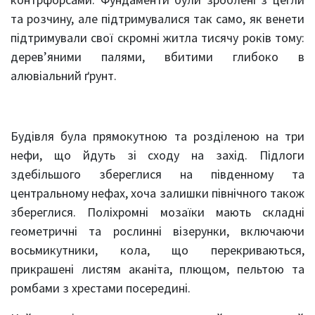
та розчину, але підтримувалися так само, як венети
підтримували свої скромні житла тисячу років тому:
дерев’яними палями, вбитими глибоко в
алювіальний ґрунт.
Будівля була прямокутною та розділеною на три
нефи, що йдуть зі сходу на захід. Підлоги
здебільшого збереглися на південному та
центральному нефах, хоча залишки північного також
збереглися. Поліхромні мозаїки мають складні
геометричні та рослинні візерунки, включаючи
восьмикутники, кола, що перекриваються,
прикрашені листям аканіта, плющом, пельтою та
ромбами з хрестами посередині.