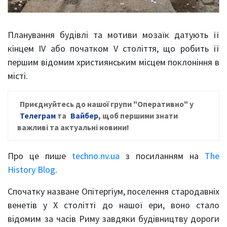
Планування будівлі та мотиви мозаїк датують її
кінцем IV або початком V століття, що робить її
першим відомим християнським місцем поклоніння в
місті.
Приєднуйтесь до нашої групи "Оперативно" у
Телеграм
та
Вайбер
, щоб першими знати
важливі та актуальні новини!
Про це пише
techno.nv.ua
з посиланням на
The
History Blog
.
Спочатку назване Опітергіум, поселення стародавніх
венетів у X столітті до нашої ери, воно стало
відомим за часів Риму завдяки будівництву дороги