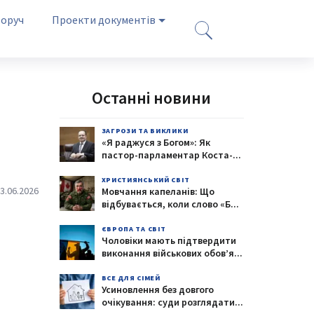
оруч
Проекти документів
Останні новини
ЗАГРОЗИ ТА ВИКЛИКИ
«Я раджуся з Богом»: Як
пастор-парламентар Коста-
...
ХРИСТИЯНСЬКИЙ СВІТ
3.06.2026
Мовчання капеланів: Що
відбувається, коли слово «Б
...
ЄВРОПА ТА СВІТ
Чоловіки мають підтвердити
виконання військових обов’я
...
ВСЕ ДЛЯ СІМЕЙ
Усиновлення без довгого
очікування: суди розглядати
...