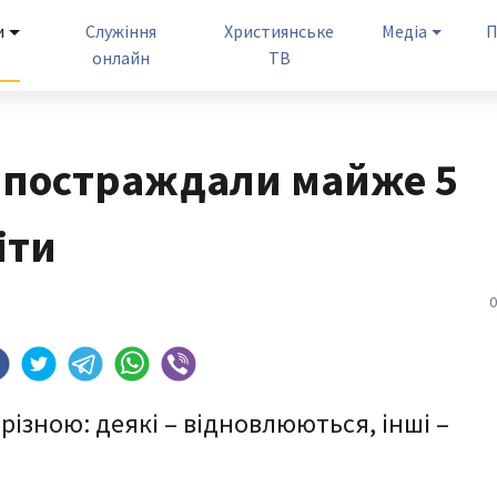
и
Служіння
Християнське
Медіа
П
онлайн
ТВ
ні постраждали майже 5
іти
0
різною: деякі – відновлюються, інші –