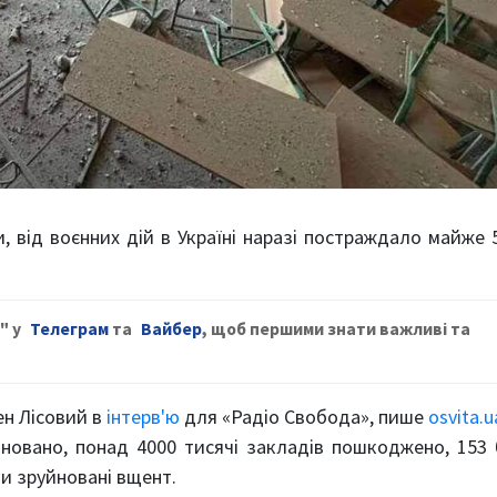
и, від воєнних дій в Україні наразі постраждало майже 
" у
Телеграм
та
Вайбер
, щоб першими знати важливі та
ен Лісовий в
інтерв'ю
для «Радіо Свобода», пише
osvita.u
новано, понад 4000 тисячі закладів пошкоджено, 153 
ди зруйновані вщент.