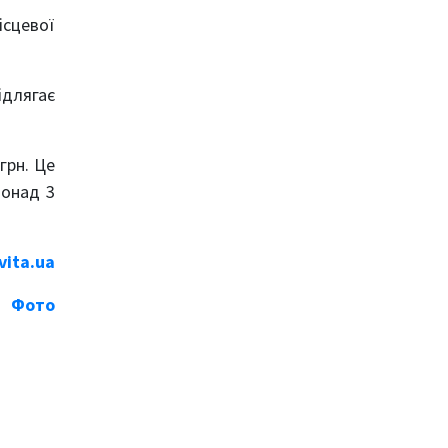
ісцевої
длягає
грн. Це
понад 3
vita.ua
Фото