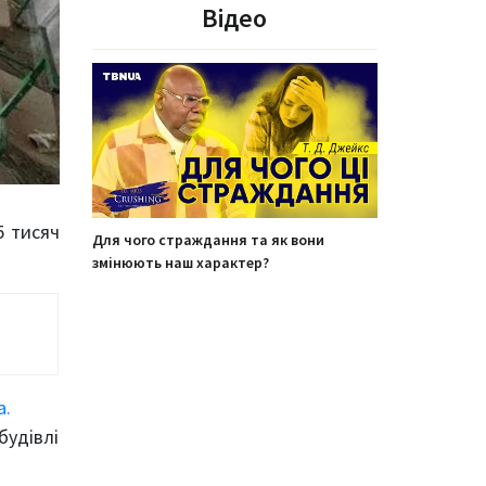
Відео
5 тисяч
Для чого страждання та як вони
змінюють наш характер?
a.
будівлі