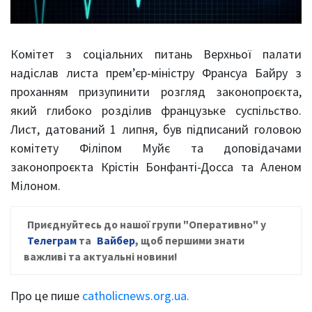
Комітет з соціальних питань Верхньої палати
надіслав листа прем’єр-міністру Франсуа Байру з
проханням призупинити розгляд законопроєкта,
який глибоко розділив французьке суспільство.
Лист, датований 1 липня, був підписаний головою
комітету Філіпом Муйє та доповідачами
законопроєкта Крістін Бонфанті-Досса та Аленом
Мілоном.
Приєднуйтесь до нашої групи "Оперативно" у
Телеграм
та
Вайбер
, щоб першими знати
важливі та актуальні новини!
Про це пише
catholicnews.org.ua.