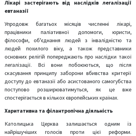
Лікарі застерігають від наслідків легалізації
евтаназії
Упродовж багатьох місяців численні лікарі,
працівники паліативної допомоги, юристи,
філософи, об’єднання людей з інвалідністю та
людей похилого віку, а також представники
основних релігій попереджають про наслідки такої
легалізації. Всі вони побоюються, що після
скасування принципу заборони вбивства критерії
доступу до евтаназії або асистованого самогубства
поступово розширюватимуться, як це вже
спостерігається в кількох європейських країнах.
Харитативна та філантропічна діяльність
Католицька Церква залишається одним із
найрішучіших голосів проти цієї реформи.